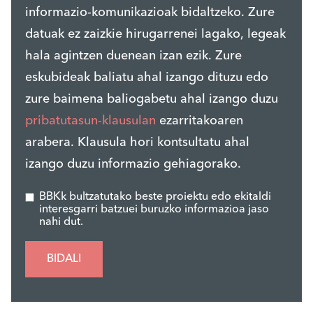
informazio-komunikazioak bidaltzeko. Zure
datuak ez zaizkie hirugarrenei lagako, legeak
hala agintzen duenean izan ezik. Zure
eskubideak baliatu ahal izango dituzu edo
zure baimena baliogabetu ahal izango duzu
pribatutasun-klausulan
ezarritakoaren
arabera. Klausula hori kontsultatu ahal
izango duzu informazio gehiagorako.
BBKk bultzatutako beste proiektu edo ekitaldi
interesgarri batzuei buruzko informazioa jaso
nahi dut.