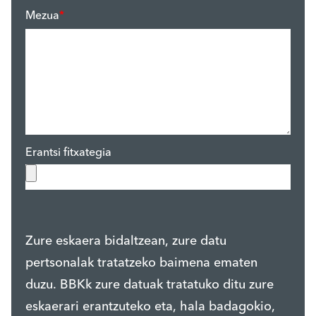
Mezua
*
Erantsi fitxategia
Zure eskaera bidaltzean, zure datu
pertsonalak tratatzeko baimena ematen
duzu. BBKk zure datuak tratatuko ditu zure
eskaerari erantzuteko eta, hala badagokio,