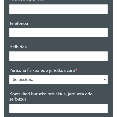
Posta elektronikoa
*
Telefonoa
Helbidea
Pertsona fisikoa edo juridikoa zara?
*
Kontsultari buruzko proiektua, jarduera edo
zerbitzua