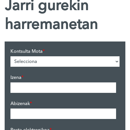
Jarri gurekin
harremanetan
Kontsulta Mota
*
Izena
*
Abizenak
*